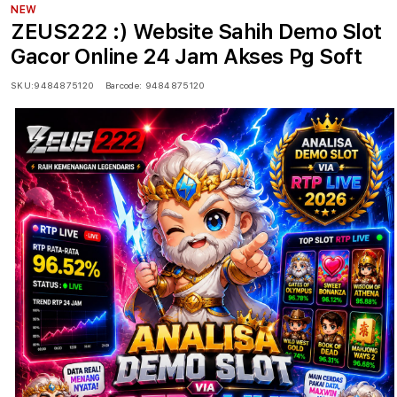
NEW
ZEUS222 :) Website Sahih Demo Slot
Gacor Online 24 Jam Akses Pg Soft
SKU:
9484875120
Barcode:
9484875120
Skip to
product
information