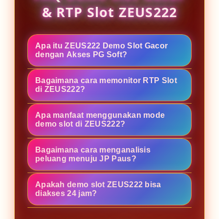
& RTP Slot ZEUS222
Apa itu ZEUS222 Demo Slot Gacor
dengan Akses PG Soft?
ZEUS222 adalah website sahih demo
Bagaimana cara memonitor RTP Slot
slot gacor online 24 jam dengan
di ZEUS222?
akses PG Soft terbaru. Fitur RTP slot
Member dapat melihat panel RTP
Apa manfaat menggunakan mode
memungkinkan member
slot yang menampilkan persentase
demo slot di ZEUS222?
memprediksi slot gacor melalui
kemenangan terkini dari game PG
praktik demo slot sebelum bermain
Mode demo slot memungkinkan
Bagaimana cara menganalisis
Soft. Data diperbarui secara real-
dengan modal sungguhan.
member menganalisis pola
peluang menuju JP Paus?
time sehingga Anda bisa mengamati
permainan, menguji strategi, dan
tren slot gacor sebelum
Dengan kombinasi analisa demo
Apakah demo slot ZEUS222 bisa
memahami mekanisme game tanpa
menentukan strategi.
slot via RTP Slot, pemain dapat
diakses 24 jam?
risiko kehilangan modal.
memperkirakan volatilitas dan
Ya. Website sahih demo slot gacor