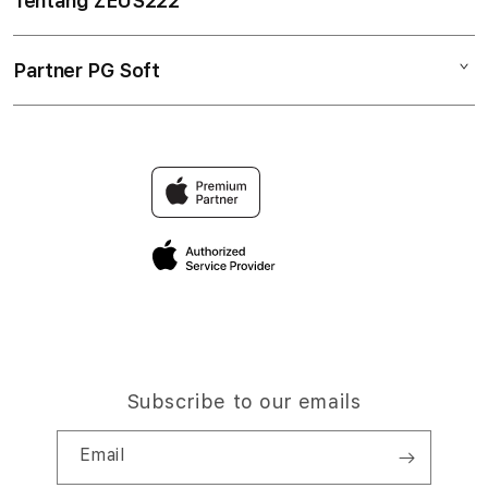
Tentang ZEUS222
My Account
Situs ZEUS222
LOGIN DEMO SLOT
Collection & Delivery
Akses PG Soft
RTP LIVE SLOT GACOR
Partner PG Soft
Tentang ZEUS222
Returns & Exchanges
Panduan Demo Slot
DAFTAR MEMBER SLOT
Akses Demo Slot 24 Jam
Contact Us
Member VIP 24 Jam
LOGIN MEMBER SLOT
Mengapa Pilih ZEUS222
FAQ
APK Demo Slot
Website Resmi ZEUS222
Privacy Policy
Site Terms of Use
Subscribe to our emails
Email