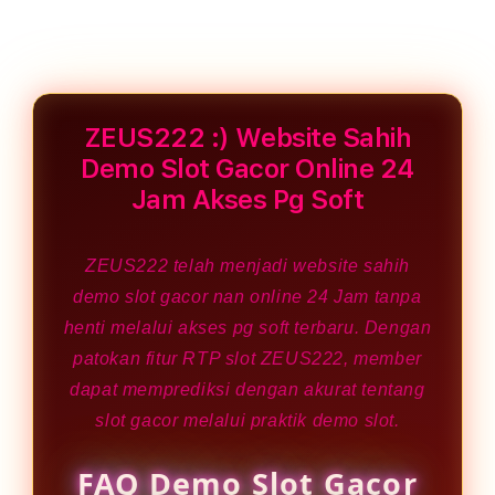
Sahih
Sahi
Demo
Dem
Slot
Slot
Gacor
Gaco
Online
Onlin
24
24
ZEUS222 :) Website Sahih
Jam
Jam
Demo Slot Gacor Online 24
Akses
Akse
Pg
Pg
Jam Akses Pg Soft
Soft
Soft
ZEUS222 telah menjadi website sahih
demo slot gacor nan online 24 Jam tanpa
henti melalui akses pg soft terbaru. Dengan
patokan fitur RTP slot ZEUS222, member
dapat memprediksi dengan akurat tentang
slot gacor melalui praktik demo slot.
FAQ Demo Slot Gacor