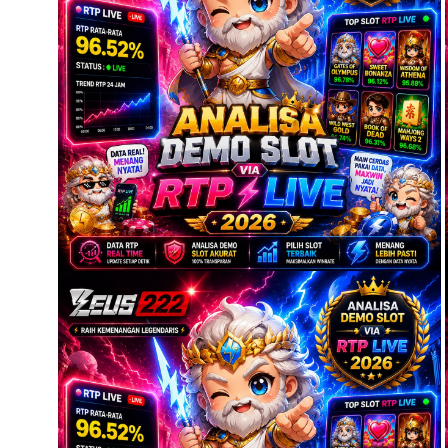
Open
media
2
in
modal