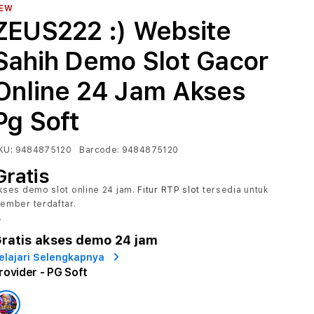
EW
ZEUS222 :) Website
Sahih Demo Slot Gacor
Online 24 Jam Akses
Pg Soft
KU:
9484875120
Barcode:
9484875120
Gratis
kses demo slot online 24 jam.
Fitur RTP slot
tersedia untuk
ember terdaftar.
r
ratis
akses demo 24 jam
elajari Selengkapnya
rovider
- PG Soft