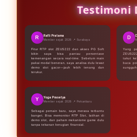
dilakukan kapan saja dari desktop maupun
Testimoni 
Rafli Pratama
R
D
Member sejak 2026 📍
Surabaya
M
Fitur RTP slot ZEUS222 dan akses PG Soft
Yang pa
bikin saya bisa pantau persentase
ZEUS222
kemenangan secara real-time. Sebelum main
takut k
pakai modal beneran, saya analisa dulu lewat
baca po
demo slot gacor—jauh lebih tenang dan
sungguh
terukur.
Yoga Prasetya
Y
Member sejak 2026 📍
Pekanbaru
Sebagai pemain baru, saya merasa terbantu
banget. Bisa memonitor RTP Slot, latihan di
demo slot, dan paham mekanisme game dulu
tanpa tekanan kerugian finansial.