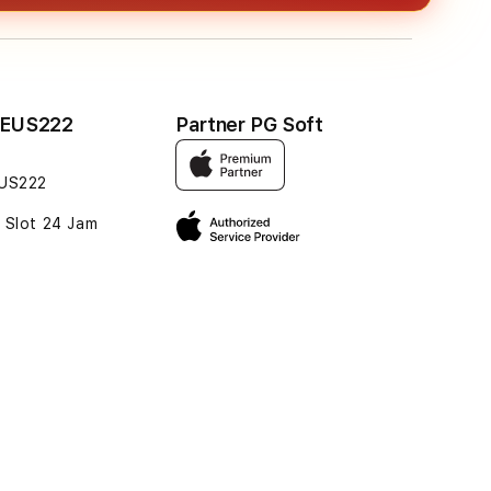
ZEUS222
Partner PG Soft
US222
 Slot 24 Jam