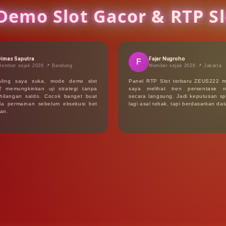
 mobile.
Demo Slot Gacor & RTP S
Dimas Saputra
Fajar Nugroho
F
ember sejak 2026 📍
Bandung
Member sejak 2026 📍
Jakarta
ling saya suka, mode demo slot
Panel RTP Slot terbaru ZEUS222 
 memungkinkan uji strategi tanpa
saya melihat tren persentase na
ehilangan saldo. Cocok banget buat
secara langsung. Jadi keputusan s
la permainan sebelum eksekusi bet
lagi asal tebak, tapi berdasarkan dat
an.