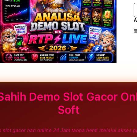
A
Open
Open
Open
media
media
media
5
7
9
in
in
in
modal
modal
modal
Sahih Demo Slot Gacor On
Soft
lot gacor nan online 24 Jam tanpa henti melalui akses pg 