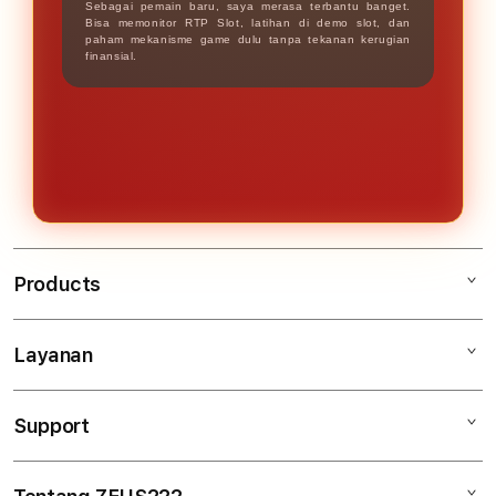
Sebagai pemain baru, saya merasa terbantu banget.
Bisa memonitor RTP Slot, latihan di demo slot, dan
paham mekanisme game dulu tanpa tekanan kerugian
finansial.
Products
Layanan
ZEUS222
DEMO SLOT
Support
Fitur RTP Slot
RTP SLOT
Daftar Demo Slot
DAFTAR DEMO SLOT