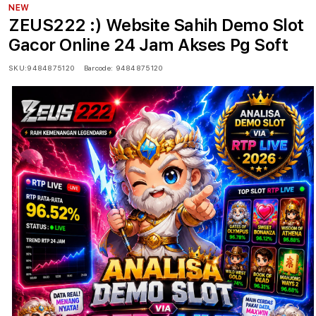
NEW
ZEUS222 :) Website Sahih Demo Slot
Gacor Online 24 Jam Akses Pg Soft
SKU:
9484875120
Barcode:
9484875120
Skip to
product
information