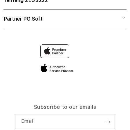
Tentang ZEUS222
My Account
Situs ZEUS222
LOGIN DEMO SLOT
Collection & Delivery
Akses PG Soft
RTP LIVE SLOT GACOR
Partner PG Soft
Tentang ZEUS222
Returns & Exchanges
Panduan Demo Slot
DAFTAR MEMBER SLOT
Akses Demo Slot 24 Jam
Contact Us
Member VIP 24 Jam
LOGIN MEMBER SLOT
Mengapa Pilih ZEUS222
FAQ
APK Demo Slot
Website Resmi ZEUS222
Privacy Policy
Site Terms of Use
Subscribe to our emails
Email