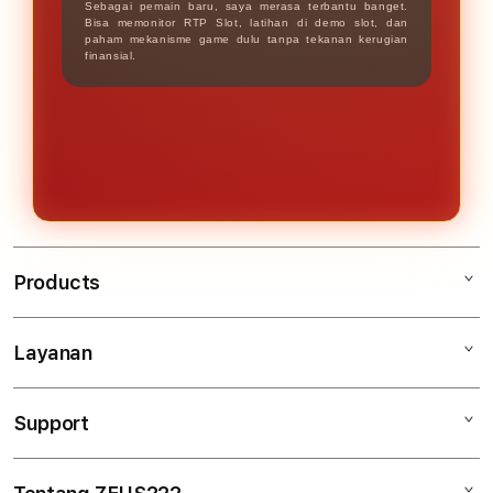
Sebagai pemain baru, saya merasa terbantu banget.
Bisa memonitor RTP Slot, latihan di demo slot, dan
paham mekanisme game dulu tanpa tekanan kerugian
finansial.
Products
Layanan
ZEUS222
DEMO SLOT
Support
Fitur RTP Slot
RTP SLOT
Daftar Demo Slot
DAFTAR DEMO SLOT