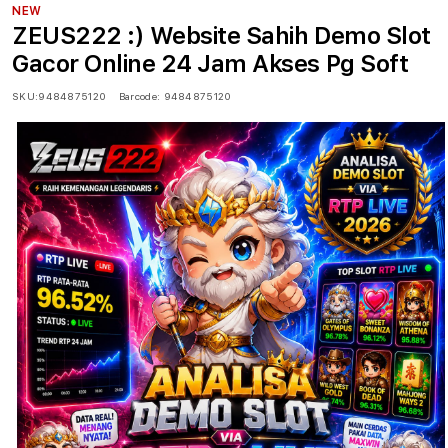
NEW
ZEUS222 :) Website Sahih Demo Slot
Gacor Online 24 Jam Akses Pg Soft
SKU:
9484875120
Barcode:
9484875120
Skip to
product
information