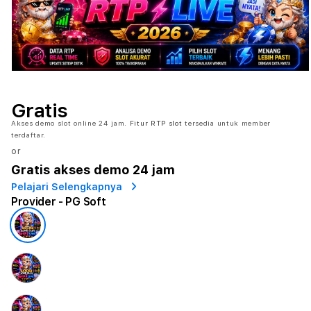
Gratis
Akses demo slot online 24 jam.
Fitur RTP slot
tersedia untuk member
terdaftar.
or
Gratis
akses demo 24 jam
Pelajari Selengkapnya
Provider
- PG Soft