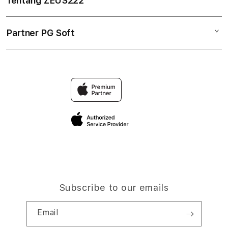
Tentang ZEUS222
My Account
Situs ZEUS222
LOGIN DEMO SLOT
Collection & Delivery
Akses PG Soft
RTP LIVE SLOT GACOR
Partner PG Soft
Tentang ZEUS222
Returns & Exchanges
Panduan Demo Slot
DAFTAR MEMBER SLOT
Akses Demo Slot 24 Jam
Contact Us
Member VIP 24 Jam
LOGIN MEMBER SLOT
Mengapa Pilih ZEUS222
FAQ
APK Demo Slot
Website Resmi ZEUS222
Privacy Policy
Site Terms of Use
Subscribe to our emails
Email