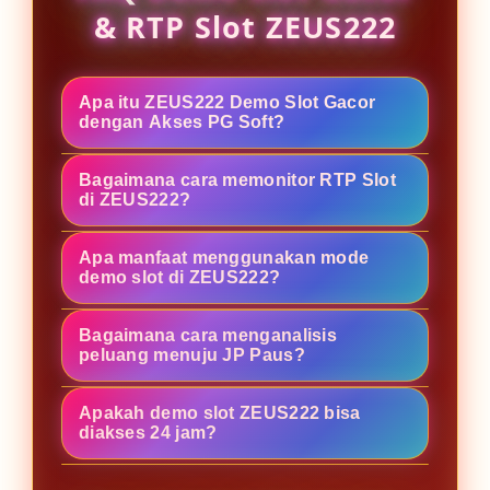
& RTP Slot ZEUS222
Apa itu ZEUS222 Demo Slot Gacor
dengan Akses PG Soft?
ZEUS222 adalah website sahih demo
Bagaimana cara memonitor RTP Slot
slot gacor online 24 jam dengan
di ZEUS222?
akses PG Soft terbaru. Fitur RTP slot
Member dapat melihat panel RTP
Apa manfaat menggunakan mode
memungkinkan member
slot yang menampilkan persentase
demo slot di ZEUS222?
memprediksi slot gacor melalui
kemenangan terkini dari game PG
praktik demo slot sebelum bermain
Mode demo slot memungkinkan
Bagaimana cara menganalisis
Soft. Data diperbarui secara real-
dengan modal sungguhan.
member menganalisis pola
peluang menuju JP Paus?
time sehingga Anda bisa mengamati
permainan, menguji strategi, dan
tren slot gacor sebelum
Dengan kombinasi analisa demo
Apakah demo slot ZEUS222 bisa
memahami mekanisme game tanpa
menentukan strategi.
slot via RTP Slot, pemain dapat
diakses 24 jam?
risiko kehilangan modal.
memperkirakan volatilitas dan
Ya. Website sahih demo slot gacor