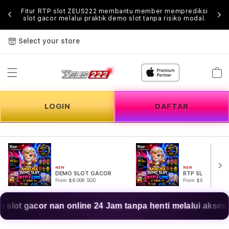
or
Fitur RTP slot ZEUS222 membantu member memprediksi
Aks
r
slot gacor melalui praktik demo slot tanpa risiko modal.
Select your store
Cart
LOGIN
DAFTAR
NEW
NEW
DEMO SLOT GACOR
RTP SLOT GAC
From $8.008 SGD
From $807.77 SGD
ot gacor nan online 24 Jam tanpa henti melalui akses pg