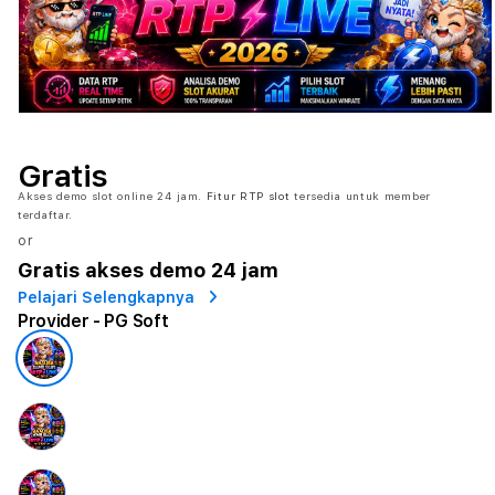
Gratis
Akses demo slot online 24 jam.
Fitur RTP slot
tersedia untuk member
terdaftar.
or
Gratis
akses demo 24 jam
Pelajari Selengkapnya
Provider
- PG Soft