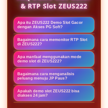
& RTP Slot ZEUS222
Apa itu ZEUS222 Demo Slot Gacor
dengan Akses PG Soft?
ZEUS222 adalah website sahih demo
Bagaimana cara memonitor RTP Slot
slot gacor online 24 jam dengan
di ZEUS222?
akses PG Soft terbaru. Fitur RTP slot
Member dapat melihat panel RTP
Apa manfaat menggunakan mode
memungkinkan member
slot yang menampilkan persentase
demo slot di ZEUS222?
memprediksi slot gacor melalui
kemenangan terkini dari game PG
praktik demo slot sebelum bermain
Mode demo slot memungkinkan
Bagaimana cara menganalisis
Soft. Data diperbarui secara real-
dengan modal sungguhan.
member menganalisis pola
peluang menuju JP Paus?
time sehingga Anda bisa mengamati
permainan, menguji strategi, dan
tren slot gacor sebelum
Dengan kombinasi analisa demo
Apakah demo slot ZEUS222 bisa
memahami mekanisme game tanpa
menentukan strategi.
slot via RTP Slot, pemain dapat
diakses 24 jam?
risiko kehilangan modal.
memperkirakan volatilitas dan
Ya. Website sahih demo slot gacor