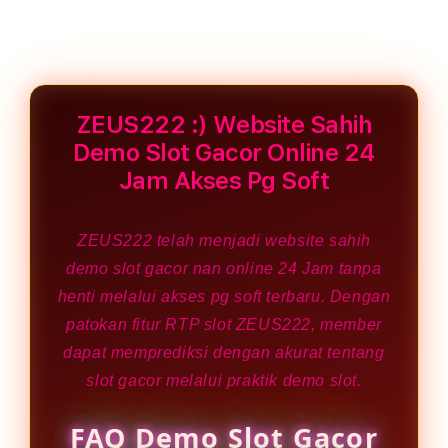
Sahih
Sahi
Demo
Dem
Slot
Slot
Gacor
Gaco
Online
Onlin
24
24
ZEUS222 :) Website Sahih
Jam
Jam
Demo Slot Gacor Online 24
Akses
Akse
Pg
Pg
Jam Akses Pg Soft
Soft
Soft
ZEUS222 telah menjadi website sahih
demo slot gacor nan online 24 Jam tanpa
henti melalui akses pg soft terbaru. Dengan
patokan fitur RTP slot ZEUS222, member
dapat memprediksi dengan akurat tentang
slot gacor melalui praktik demo slot.
FAQ Demo Slot Gacor