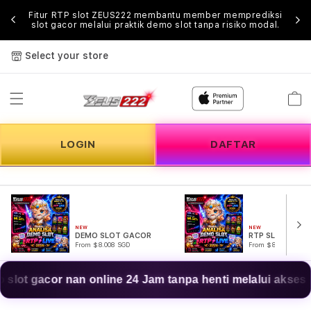
or
Fitur RTP slot ZEUS222 membantu member memprediksi
Aks
r
slot gacor melalui praktik demo slot tanpa risiko modal.
Select your store
Cart
LOGIN
DAFTAR
NEW
NEW
DEMO SLOT GACOR
RTP SLOT GAC
From $8.008 SGD
From $807.77 SGD
t gacor nan online 24 Jam tanpa henti melalui akses pg 