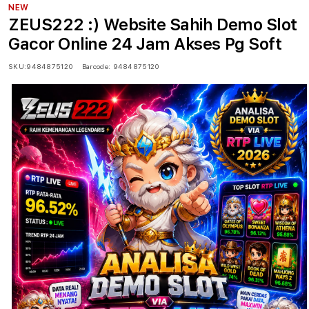
NEW
ZEUS222 :) Website Sahih Demo Slot
Gacor Online 24 Jam Akses Pg Soft
SKU:
9484875120
Barcode:
9484875120
Skip to
product
information