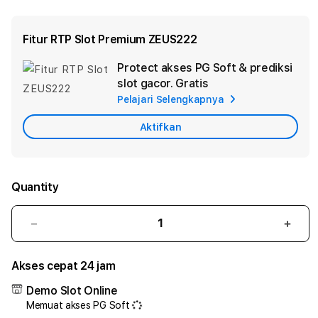
Fitur RTP Slot Premium ZEUS222
Protect akses PG Soft & prediksi
Akt
slot gacor.
Gratis
Fitu
Pelajari Selengkapnya
RT
Slo
Aktifkan
Quantity
Decrease
Incr
quantity
quant
for
for
Akses cepat 24 jam
ZEUS222
ZEUS
:)
:)
Demo Slot Online
Website
Webs
Memuat akses PG Soft