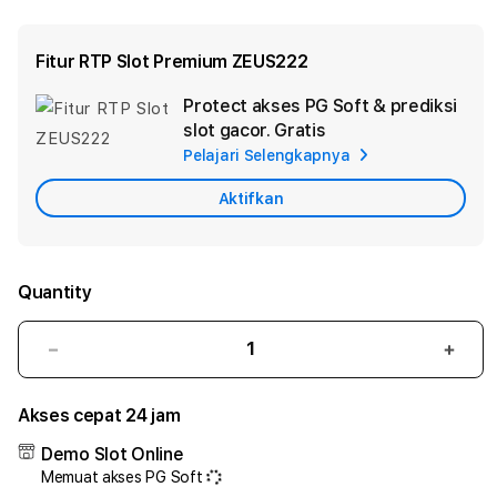
Fitur RTP Slot Premium ZEUS222
Protect akses PG Soft & prediksi
Akt
slot gacor.
Gratis
Fitu
Pelajari Selengkapnya
RT
Slo
Aktifkan
Quantity
Decrease
Incr
quantity
quant
for
for
Akses cepat 24 jam
ZEUS222
ZEUS
:)
:)
Demo Slot Online
Website
Webs
Memuat akses PG Soft