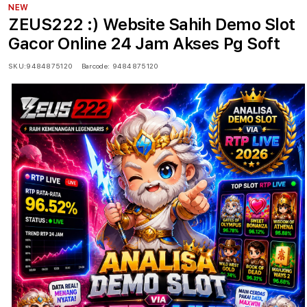
NEW
ZEUS222 :) Website Sahih Demo Slot
Gacor Online 24 Jam Akses Pg Soft
SKU:
9484875120
Barcode:
9484875120
Skip to
product
information