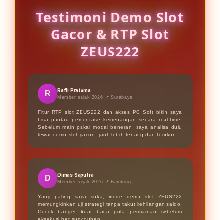
potensi jackpot besar (JP Paus)
ZEUS222 online 24 jam tanpa henti
Testimoni Demo Slot
berdasarkan data persentase yang
melalui akses PG Soft terbaru,
terus berubah, bukan sekadar
Gacor & RTP Slot
sehingga praktik demo slot dapat
perkiraan.
ZEUS222
dilakukan kapan saja dari desktop
maupun mobile.
Rafli Pratama
R
Member sejak 2026 📍
Surabaya
Fitur RTP slot ZEUS222 dan akses PG Soft bikin saya
bisa pantau persentase kemenangan secara real-time.
Sebelum main pakai modal beneran, saya analisa dulu
lewat demo slot gacor—jauh lebih tenang dan terukur.
Dimas Saputra
D
Member sejak 2026 📍
Bandung
Yang paling saya suka, mode demo slot ZEUS222
memungkinkan uji strategi tanpa takut kehilangan saldo.
Cocok banget buat baca pola permainan sebelum
eksekusi bet sungguhan.