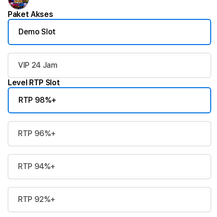
Paket Akses
Demo Slot
VIP 24 Jam
Level RTP Slot
RTP 98%+
RTP 96%+
RTP 94%+
RTP 92%+