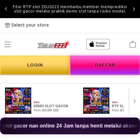
or
Fitur RTP slot ZEUS222 membantu member memprediksi
Aks
r
slot gacor melalui praktik demo slot tanpa risiko modal.
Select your store
Cart
LOGIN
DAFTAR
NEW
NEW
DEMO SLOT GACOR
RTP SLOT GAC
From $8.008 SGD
From $807.77 SGD
t gacor nan online 24 Jam tanpa henti melalui akses pg 