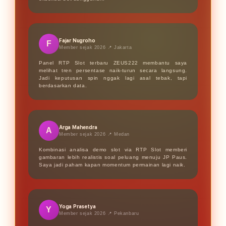
Fajar Nugroho
F
Member sejak 2026 📍
Jakarta
Panel RTP Slot terbaru ZEUS222 membantu saya
melihat tren persentase naik-turun secara langsung.
Jadi keputusan spin nggak lagi asal tebak, tapi
berdasarkan data.
Arga Mahendra
A
Member sejak 2026 📍
Medan
Kombinasi analisa demo slot via RTP Slot memberi
gambaran lebih realistis soal peluang menuju JP Paus.
Saya jadi paham kapan momentum permainan lagi naik.
Yoga Prasetya
Y
Member sejak 2026 📍
Pekanbaru