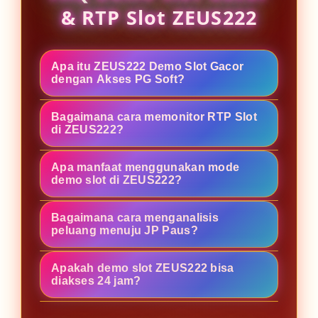
& RTP Slot ZEUS222
Apa itu ZEUS222 Demo Slot Gacor
dengan Akses PG Soft?
ZEUS222 adalah website sahih demo
Bagaimana cara memonitor RTP Slot
slot gacor online 24 jam dengan
di ZEUS222?
akses PG Soft terbaru. Fitur RTP slot
Member dapat melihat panel RTP
Apa manfaat menggunakan mode
memungkinkan member
slot yang menampilkan persentase
demo slot di ZEUS222?
memprediksi slot gacor melalui
kemenangan terkini dari game PG
praktik demo slot sebelum bermain
Mode demo slot memungkinkan
Bagaimana cara menganalisis
Soft. Data diperbarui secara real-
dengan modal sungguhan.
member menganalisis pola
peluang menuju JP Paus?
time sehingga Anda bisa mengamati
permainan, menguji strategi, dan
tren slot gacor sebelum
Dengan kombinasi analisa demo
Apakah demo slot ZEUS222 bisa
memahami mekanisme game tanpa
menentukan strategi.
slot via RTP Slot, pemain dapat
diakses 24 jam?
risiko kehilangan modal.
memperkirakan volatilitas dan
Ya. Website sahih demo slot gacor