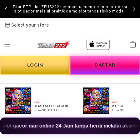
or
Fitur RTP slot ZEUS222 membantu member memprediksi
Aks
r
slot gacor melalui praktik demo slot tanpa risiko modal.
Select your store
Cart
LOGIN
DAFTAR
NEW
NEW
DEMO SLOT GACOR
RTP SLOT GAC
From $8.008 SGD
From $807.77 SGD
t gacor nan online 24 Jam tanpa henti melalui akses pg 