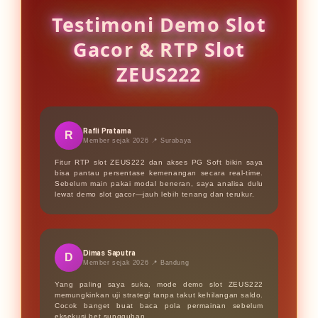
potensi jackpot besar (JP Paus)
ZEUS222 online 24 jam tanpa henti
Testimoni Demo Slot
berdasarkan data persentase yang
melalui akses PG Soft terbaru,
terus berubah, bukan sekadar
Gacor & RTP Slot
sehingga praktik demo slot dapat
perkiraan.
ZEUS222
dilakukan kapan saja dari desktop
maupun mobile.
Rafli Pratama
R
Member sejak 2026 📍
Surabaya
Fitur RTP slot ZEUS222 dan akses PG Soft bikin saya
bisa pantau persentase kemenangan secara real-time.
Sebelum main pakai modal beneran, saya analisa dulu
lewat demo slot gacor—jauh lebih tenang dan terukur.
Dimas Saputra
D
Member sejak 2026 📍
Bandung
Yang paling saya suka, mode demo slot ZEUS222
memungkinkan uji strategi tanpa takut kehilangan saldo.
Cocok banget buat baca pola permainan sebelum
eksekusi bet sungguhan.