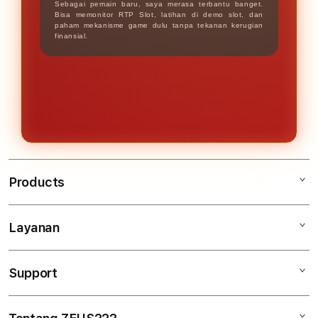
Sebagai pemain baru, saya merasa terbantu banget.
Bisa memonitor RTP Slot, latihan di demo slot, dan
paham mekanisme game dulu tanpa tekanan kerugian
finansial.
Products
Layanan
ZEUS222
DEMO SLOT
Support
Fitur RTP Slot
RTP SLOT
Daftar Demo Slot
DAFTAR DEMO SLOT