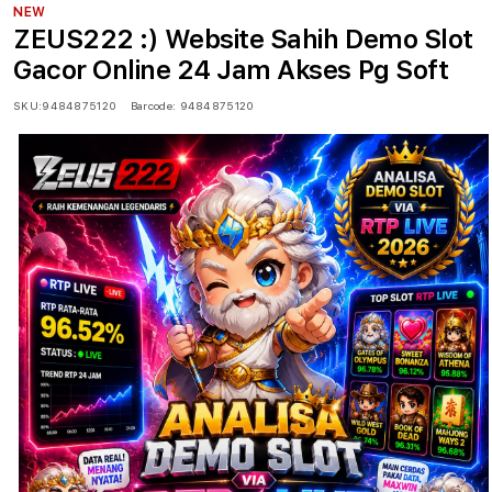
NEW
ZEUS222 :) Website Sahih Demo Slot
Gacor Online 24 Jam Akses Pg Soft
SKU:
9484875120
Barcode:
9484875120
Skip to
product
information