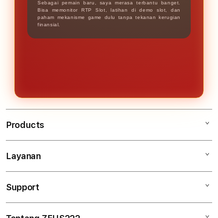
Sebagai pemain baru, saya merasa terbantu banget.
Bisa memonitor RTP Slot, latihan di demo slot, dan
paham mekanisme game dulu tanpa tekanan kerugian
finansial.
Products
Layanan
ZEUS222
DEMO SLOT
Support
Fitur RTP Slot
RTP SLOT
Daftar Demo Slot
DAFTAR DEMO SLOT