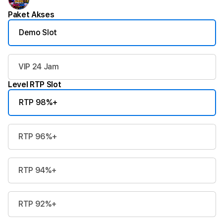
Paket Akses
Demo Slot
VIP 24 Jam
Level RTP Slot
RTP 98%+
RTP 96%+
RTP 94%+
RTP 92%+