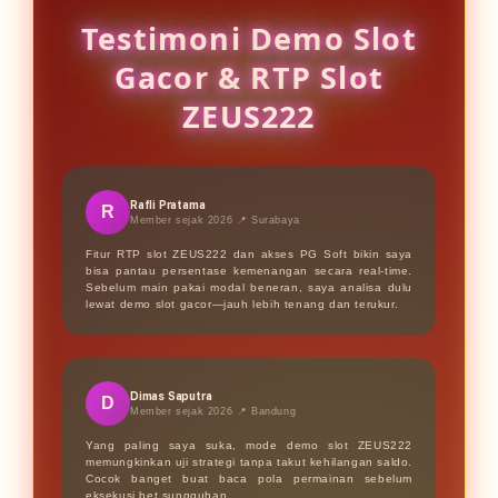
potensi jackpot besar (JP Paus)
ZEUS222 online 24 jam tanpa henti
Testimoni Demo Slot
berdasarkan data persentase yang
melalui akses PG Soft terbaru,
terus berubah, bukan sekadar
Gacor & RTP Slot
sehingga praktik demo slot dapat
perkiraan.
ZEUS222
dilakukan kapan saja dari desktop
maupun mobile.
Rafli Pratama
R
Member sejak 2026 📍
Surabaya
Fitur RTP slot ZEUS222 dan akses PG Soft bikin saya
bisa pantau persentase kemenangan secara real-time.
Sebelum main pakai modal beneran, saya analisa dulu
lewat demo slot gacor—jauh lebih tenang dan terukur.
Dimas Saputra
D
Member sejak 2026 📍
Bandung
Yang paling saya suka, mode demo slot ZEUS222
memungkinkan uji strategi tanpa takut kehilangan saldo.
Cocok banget buat baca pola permainan sebelum
eksekusi bet sungguhan.