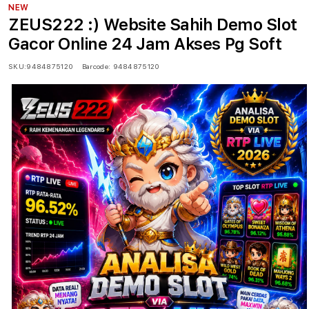
NEW
ZEUS222 :) Website Sahih Demo Slot
Gacor Online 24 Jam Akses Pg Soft
SKU:
9484875120
Barcode:
9484875120
Skip to
product
information