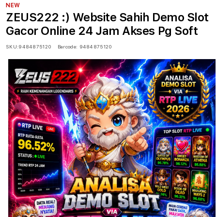
NEW
ZEUS222 :) Website Sahih Demo Slot
Gacor Online 24 Jam Akses Pg Soft
SKU:
9484875120
Barcode:
9484875120
Skip to
product
information