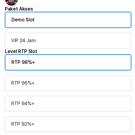
Paket Akses
Demo Slot
VIP 24 Jam
Level RTP Slot
RTP 98%+
RTP 96%+
RTP 94%+
RTP 92%+