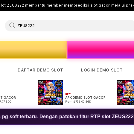
 slot ZEUS222 membantu member memprediksi slot gacor melalui prakt
DAFTAR DEMO SLOT
LOGIN DEMO SLOT
NEW
OT GACOR
APK DEMO SLOT GACOR
7.77 SGD
From $752.00 SGD
ft terbaru. Dengan patokan fitur RTP slot ZEUS222, memb