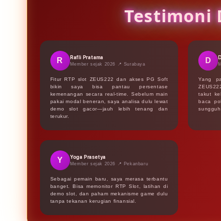
dilakukan kapan saja dari desktop maupun
Testimoni 
Rafli Pratama
R
D
Member sejak 2026 📍
Surabaya
M
Fitur RTP slot ZEUS222 dan akses PG Soft
Yang pa
bikin saya bisa pantau persentase
ZEUS222
kemenangan secara real-time. Sebelum main
takut k
pakai modal beneran, saya analisa dulu lewat
baca po
demo slot gacor—jauh lebih tenang dan
sungguh
terukur.
Yoga Prasetya
Y
Member sejak 2026 📍
Pekanbaru
Sebagai pemain baru, saya merasa terbantu
banget. Bisa memonitor RTP Slot, latihan di
demo slot, dan paham mekanisme game dulu
tanpa tekanan kerugian finansial.