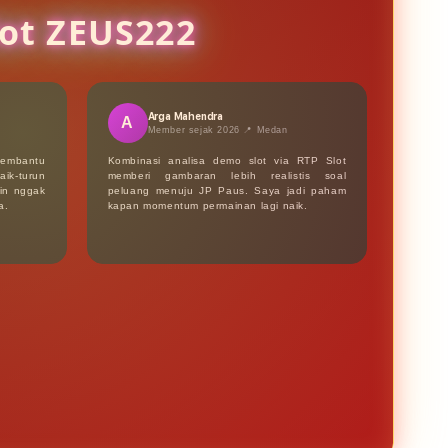
lot ZEUS222
Arga Mahendra
A
Member sejak 2026 📍
Medan
membantu
Kombinasi analisa demo slot via RTP Slot
ik-turun
memberi gambaran lebih realistis soal
pin nggak
peluang menuju JP Paus. Saya jadi paham
a.
kapan momentum permainan lagi naik.