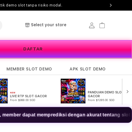
ik demo slot tanpa risiko modal.
Select your store
Log in
Cart
DAFTAR
MEMBER SLOT DEMO
APK SLOT DEMO
PANDUAN DEMO SLOT
NEW
LIVE RTP SLOT GACOR
GACOR
From $999.00 SGD
From $1285.00 SGD
er dapat memprediksi dengan akurat tentang slot gacor m