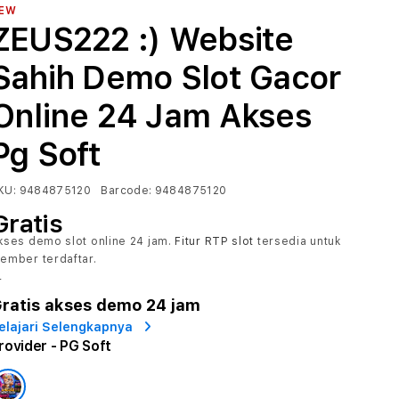
EW
ZEUS222 :) Website
Sahih Demo Slot Gacor
Online 24 Jam Akses
Pg Soft
KU:
9484875120
Barcode:
9484875120
Gratis
kses demo slot online 24 jam.
Fitur RTP slot
tersedia untuk
ember terdaftar.
r
ratis
akses demo 24 jam
elajari Selengkapnya
rovider
- PG Soft