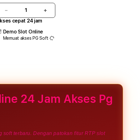
Decrease
Increase
quantity
quantity
kses cepat 24 jam
for
for
Demo Slot Online
ZEUS222
ZEUS222
Memuat akses PG Soft
:)
:)
Website
Website
Sahih
Sahih
Demo
Demo
Slot
Slot
Gacor
Gacor
Online
Online
24
24
Jam
Jam
line 24 Jam Akses Pg
Akses
Akses
Pg
Pg
Soft
Soft
soft terbaru. Dengan patokan fitur RTP slot