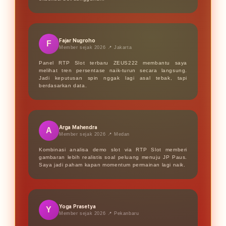
Fajar Nugroho
F
Member sejak 2026 📍
Jakarta
Panel RTP Slot terbaru ZEUS222 membantu saya
melihat tren persentase naik-turun secara langsung.
Jadi keputusan spin nggak lagi asal tebak, tapi
berdasarkan data.
Arga Mahendra
A
Member sejak 2026 📍
Medan
Kombinasi analisa demo slot via RTP Slot memberi
gambaran lebih realistis soal peluang menuju JP Paus.
Saya jadi paham kapan momentum permainan lagi naik.
Yoga Prasetya
Y
Member sejak 2026 📍
Pekanbaru