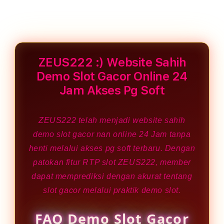
Sahih
Sahi
Demo
Dem
Slot
Slot
Gacor
Gaco
Online
Onlin
24
24
ZEUS222 :) Website Sahih
Jam
Jam
Demo Slot Gacor Online 24
Akses
Akse
Pg
Pg
Jam Akses Pg Soft
Soft
Soft
ZEUS222 telah menjadi website sahih
demo slot gacor nan online 24 Jam tanpa
henti melalui akses pg soft terbaru. Dengan
patokan fitur RTP slot ZEUS222, member
dapat memprediksi dengan akurat tentang
slot gacor melalui praktik demo slot.
FAQ Demo Slot Gacor