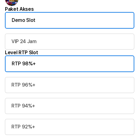
Paket Akses
Demo Slot
VIP 24 Jam
Level RTP Slot
RTP 98%+
RTP 96%+
RTP 94%+
RTP 92%+