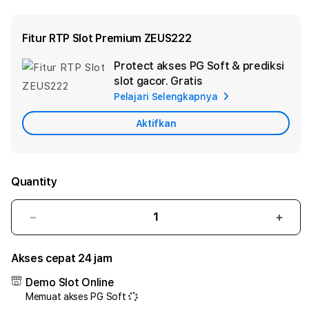
Fitur RTP Slot Premium ZEUS222
Protect akses PG Soft & prediksi
Akt
slot gacor.
Gratis
Fitu
Pelajari Selengkapnya
RT
Slo
Aktifkan
Quantity
Decrease
Incr
quantity
quant
for
for
Akses cepat 24 jam
ZEUS222
ZEUS
:)
:)
Demo Slot Online
Website
Webs
Memuat akses PG Soft