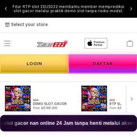
or
Fitur RTP slot ZEUS222 membantu member memprediksi
Aks
r
slot gacor melalui praktik demo slot tanpa risiko modal.
Select your store
Cart
LOGIN
DAFTAR
NEW
NEW
DEMO SLOT GACOR
RTP SLOT GAC
From $8.008 SGD
From $807.77 SGD
ot gacor nan online 24 Jam tanpa henti melalui akses pg