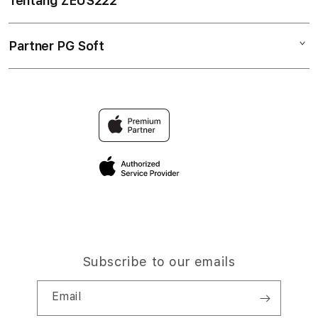
Tentang ZEUS222
My Account
Situs ZEUS222
LOGIN DEMO SLOT
Collection & Delivery
Akses PG Soft
RTP LIVE SLOT GACOR
Partner PG Soft
Tentang ZEUS222
Returns & Exchanges
Panduan Demo Slot
DAFTAR MEMBER SLOT
Akses Demo Slot 24 Jam
Contact Us
Member VIP 24 Jam
LOGIN MEMBER SLOT
Mengapa Pilih ZEUS222
FAQ
APK Demo Slot
Website Resmi ZEUS222
Privacy Policy
Site Terms of Use
Subscribe to our emails
Email