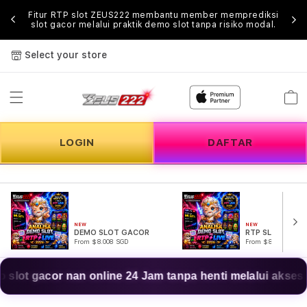
or
Fitur RTP slot ZEUS222 membantu member memprediksi
Aks
r
slot gacor melalui praktik demo slot tanpa risiko modal.
Select your store
Cart
LOGIN
DAFTAR
NEW
NEW
DEMO SLOT GACOR
RTP SLOT GAC
From $8.008 SGD
From $807.77 SGD
ot gacor nan online 24 Jam tanpa henti melalui akses pg