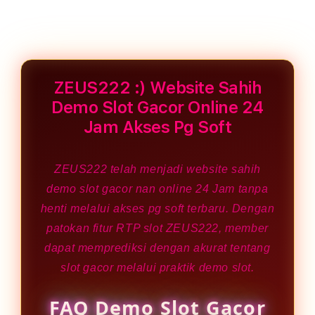
Sahih
Sahi
Demo
Dem
Slot
Slot
Gacor
Gaco
Online
Onlin
24
24
ZEUS222 :) Website Sahih
Jam
Jam
Demo Slot Gacor Online 24
Akses
Akse
Pg
Pg
Jam Akses Pg Soft
Soft
Soft
ZEUS222 telah menjadi website sahih
demo slot gacor nan online 24 Jam tanpa
henti melalui akses pg soft terbaru. Dengan
patokan fitur RTP slot ZEUS222, member
dapat memprediksi dengan akurat tentang
slot gacor melalui praktik demo slot.
FAQ Demo Slot Gacor