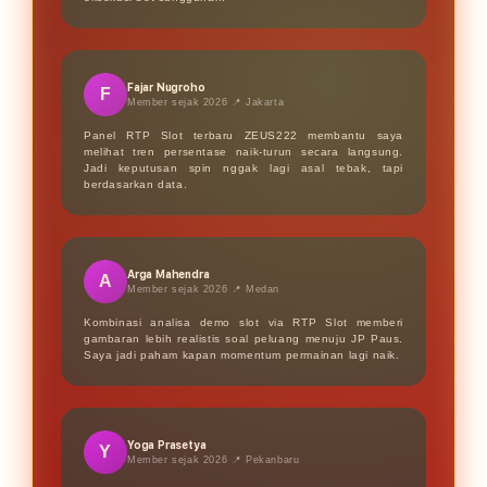
Fajar Nugroho
F
Member sejak 2026 📍
Jakarta
Panel RTP Slot terbaru ZEUS222 membantu saya
melihat tren persentase naik-turun secara langsung.
Jadi keputusan spin nggak lagi asal tebak, tapi
berdasarkan data.
Arga Mahendra
A
Member sejak 2026 📍
Medan
Kombinasi analisa demo slot via RTP Slot memberi
gambaran lebih realistis soal peluang menuju JP Paus.
Saya jadi paham kapan momentum permainan lagi naik.
Yoga Prasetya
Y
Member sejak 2026 📍
Pekanbaru