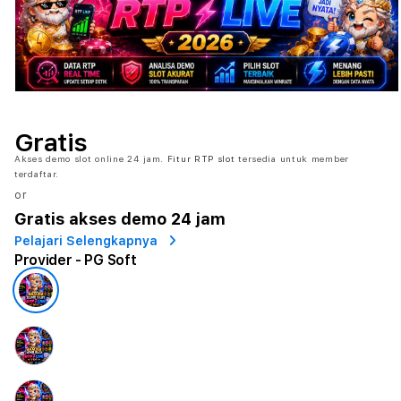
Gratis
Akses demo slot online 24 jam.
Fitur RTP slot
tersedia untuk member
terdaftar.
or
Gratis
akses demo 24 jam
Pelajari Selengkapnya
Provider
- PG Soft