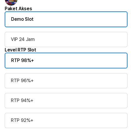
Paket Akses
Demo Slot
VIP 24 Jam
Level RTP Slot
RTP 98%+
RTP 96%+
RTP 94%+
RTP 92%+