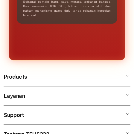
Sebagai pemain baru, saya merasa terbantu banget.
Bisa memonitor RTP Slot, latihan di demo slot, dan
paham mekanisme game dulu tanpa tekanan kerugian
finansial.
Products
Layanan
ZEUS222
DEMO SLOT
Support
Fitur RTP Slot
RTP SLOT
Daftar Demo Slot
DAFTAR DEMO SLOT