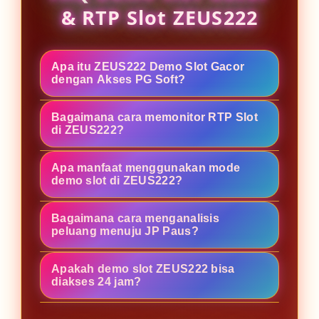
& RTP Slot ZEUS222
Apa itu ZEUS222 Demo Slot Gacor
dengan Akses PG Soft?
ZEUS222 adalah website sahih demo
Bagaimana cara memonitor RTP Slot
slot gacor online 24 jam dengan
di ZEUS222?
akses PG Soft terbaru. Fitur RTP slot
Member dapat melihat panel RTP
Apa manfaat menggunakan mode
memungkinkan member
slot yang menampilkan persentase
demo slot di ZEUS222?
memprediksi slot gacor melalui
kemenangan terkini dari game PG
praktik demo slot sebelum bermain
Mode demo slot memungkinkan
Bagaimana cara menganalisis
Soft. Data diperbarui secara real-
dengan modal sungguhan.
member menganalisis pola
peluang menuju JP Paus?
time sehingga Anda bisa mengamati
permainan, menguji strategi, dan
tren slot gacor sebelum
Dengan kombinasi analisa demo
Apakah demo slot ZEUS222 bisa
memahami mekanisme game tanpa
menentukan strategi.
slot via RTP Slot, pemain dapat
diakses 24 jam?
risiko kehilangan modal.
memperkirakan volatilitas dan
Ya. Website sahih demo slot gacor