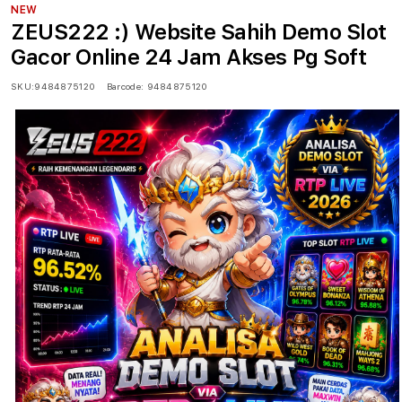
NEW
ZEUS222 :) Website Sahih Demo Slot
Gacor Online 24 Jam Akses Pg Soft
SKU:
9484875120
Barcode:
9484875120
Skip to
product
information