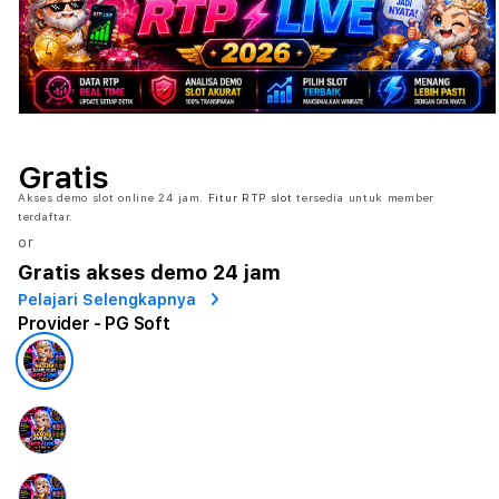
Gratis
Akses demo slot online 24 jam.
Fitur RTP slot
tersedia untuk member
terdaftar.
or
Gratis
akses demo 24 jam
Pelajari Selengkapnya
Provider
- PG Soft