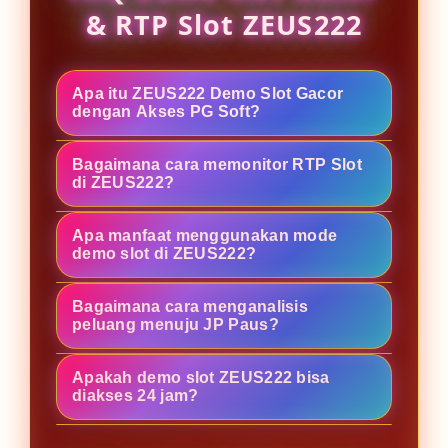
& RTP Slot ZEUS222
Apa itu ZEUS222 Demo Slot Gacor
dengan Akses PG Soft?
ZEUS222 adalah website sahih demo
Bagaimana cara memonitor RTP Slot
slot gacor online 24 jam dengan
di ZEUS222?
akses PG Soft terbaru. Fitur RTP slot
Member dapat melihat panel RTP
Apa manfaat menggunakan mode
memungkinkan member
slot yang menampilkan persentase
demo slot di ZEUS222?
memprediksi slot gacor melalui
kemenangan terkini dari game PG
praktik demo slot sebelum bermain
Mode demo slot memungkinkan
Bagaimana cara menganalisis
Soft. Data diperbarui secara real-
dengan modal sungguhan.
member menganalisis pola
peluang menuju JP Paus?
time sehingga Anda bisa mengamati
permainan, menguji strategi, dan
tren slot gacor sebelum
Dengan kombinasi analisa demo
Apakah demo slot ZEUS222 bisa
memahami mekanisme game tanpa
menentukan strategi.
slot via RTP Slot, pemain dapat
diakses 24 jam?
risiko kehilangan modal.
memperkirakan volatilitas dan
Ya. Website sahih demo slot gacor