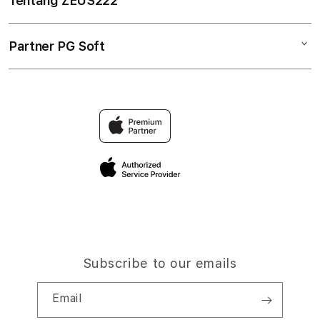
Tentang ZEUS222
My Account
Situs ZEUS222
LOGIN DEMO SLOT
Collection & Delivery
Akses PG Soft
RTP LIVE SLOT GACOR
Partner PG Soft
Tentang ZEUS222
Returns & Exchanges
Panduan Demo Slot
DAFTAR MEMBER SLOT
Akses Demo Slot 24 Jam
Contact Us
Member VIP 24 Jam
LOGIN MEMBER SLOT
Mengapa Pilih ZEUS222
FAQ
APK Demo Slot
Website Resmi ZEUS222
Privacy Policy
Site Terms of Use
Subscribe to our emails
Email