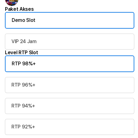
Paket Akses
Demo Slot
VIP 24 Jam
Level RTP Slot
RTP 98%+
RTP 96%+
RTP 94%+
RTP 92%+