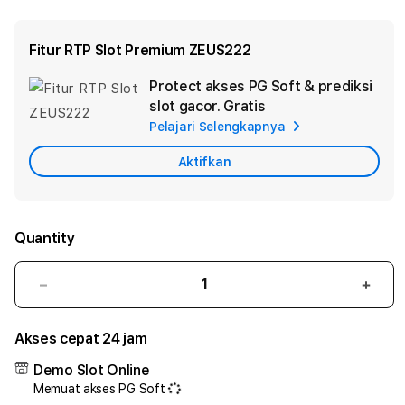
Fitur RTP Slot Premium ZEUS222
Protect akses PG Soft & prediksi
Akt
slot gacor.
Gratis
Fitu
Pelajari Selengkapnya
RT
Slo
Aktifkan
Quantity
Decrease
Incr
quantity
quant
for
for
Akses cepat 24 jam
ZEUS222
ZEUS
:)
:)
Demo Slot Online
Website
Webs
Memuat akses PG Soft