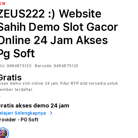
EW
ZEUS222 :) Website
Sahih Demo Slot Gacor
Online 24 Jam Akses
Pg Soft
KU:
9484875120
Barcode:
9484875120
Gratis
kses demo slot online 24 jam.
Fitur RTP slot
tersedia untuk
ember terdaftar.
r
ratis
akses demo 24 jam
elajari Selengkapnya
rovider
- PG Soft