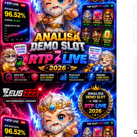
Open
media
3
in
modal
Q