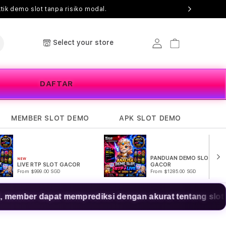
ik demo slot tanpa risiko modal.
Select your store
Log in
Cart
DAFTAR
MEMBER SLOT DEMO
APK SLOT DEMO
PANDUAN DEMO SLOT
NEW
LIVE RTP SLOT GACOR
GACOR
From $999.00 SGD
From $1285.00 SGD
er dapat memprediksi dengan akurat tentang slot gacor m