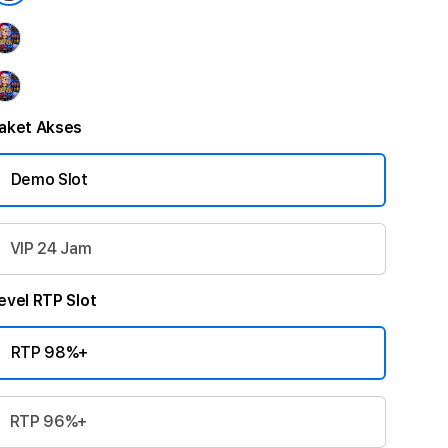
aket Akses
Demo Slot
VIP 24 Jam
evel RTP Slot
RTP 98%+
RTP 96%+