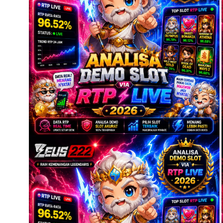
Open
media
2
in
modal