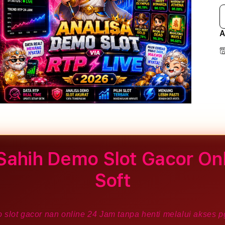
A
Open
Open
Open
media
media
media
5
7
9
in
in
in
modal
modal
modal
Sahih Demo Slot Gacor On
Soft
lot gacor nan online 24 Jam tanpa henti melalui akses pg 