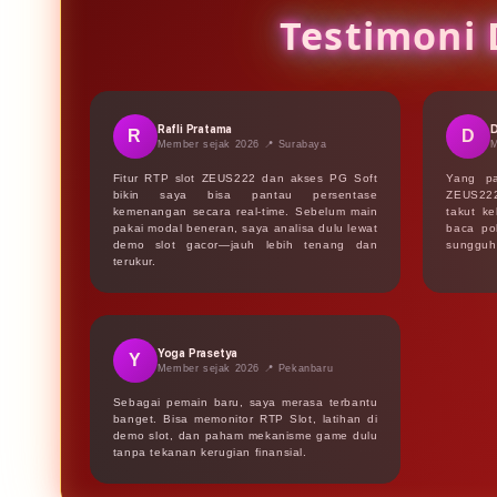
dilakukan kapan saja dari desktop maupun
Testimoni 
Rafli Pratama
R
D
Member sejak 2026 📍
Surabaya
M
Fitur RTP slot ZEUS222 dan akses PG Soft
Yang pa
bikin saya bisa pantau persentase
ZEUS222
kemenangan secara real-time. Sebelum main
takut k
pakai modal beneran, saya analisa dulu lewat
baca po
demo slot gacor—jauh lebih tenang dan
sungguh
terukur.
Yoga Prasetya
Y
Member sejak 2026 📍
Pekanbaru
Sebagai pemain baru, saya merasa terbantu
banget. Bisa memonitor RTP Slot, latihan di
demo slot, dan paham mekanisme game dulu
tanpa tekanan kerugian finansial.