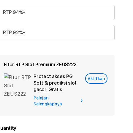
RTP 94%+
RTP 92%+
Fitur RTP Slot Premium ZEUS222
Protect akses PG
Aktifkan
Aktifkan
Soft & prediksi slot
Fitur
gacor.
Gratis
RTP
Pelajari
Slot
Selengkapnya
uantity