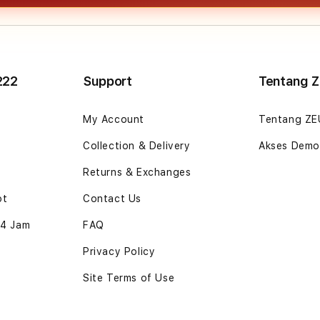
222
Support
Tentang 
My Account
Tentang ZE
Collection & Delivery
Akses Demo
Returns & Exchanges
ot
Contact Us
24 Jam
FAQ
Privacy Policy
Site Terms of Use