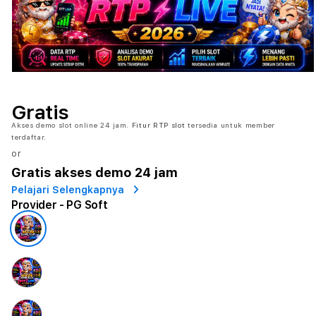
Gratis
Akses demo slot online 24 jam.
Fitur RTP slot
tersedia untuk member
terdaftar.
or
Gratis
akses demo 24 jam
Pelajari Selengkapnya
Provider
- PG Soft