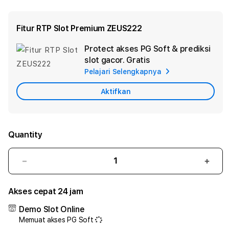
Fitur RTP Slot Premium ZEUS222
Protect akses PG Soft & prediksi
Akt
slot gacor.
Gratis
Fitu
Pelajari Selengkapnya
RT
Slo
Aktifkan
Quantity
Decrease
Incr
quantity
quant
for
for
Akses cepat 24 jam
ZEUS222
ZEUS
:)
:)
Demo Slot Online
Website
Webs
Memuat akses PG Soft