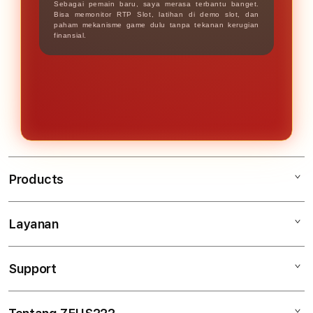
Sebagai pemain baru, saya merasa terbantu banget.
Bisa memonitor RTP Slot, latihan di demo slot, dan
paham mekanisme game dulu tanpa tekanan kerugian
finansial.
Products
Layanan
ZEUS222
DEMO SLOT
Support
Fitur RTP Slot
RTP SLOT
Daftar Demo Slot
DAFTAR DEMO SLOT