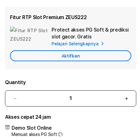
Fitur RTP Slot Premium ZEUS222
Protect akses PG Soft & prediksi
Akt
slot gacor.
Gratis
Fitu
Pelajari Selengkapnya
RT
Slo
Aktifkan
Quantity
Decrease
Incr
quantity
quant
for
for
Akses cepat 24 jam
ZEUS222
ZEUS
:)
:)
Demo Slot Online
Website
Webs
Memuat akses PG Soft