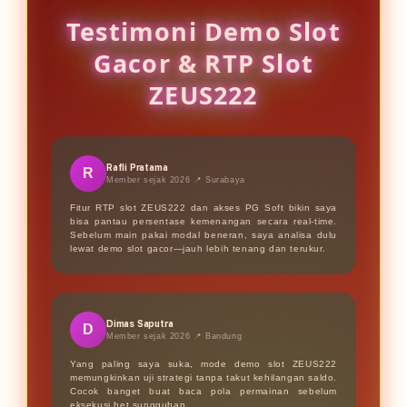
potensi jackpot besar (JP Paus)
ZEUS222 online 24 jam tanpa henti
Testimoni Demo Slot
berdasarkan data persentase yang
melalui akses PG Soft terbaru,
terus berubah, bukan sekadar
Gacor & RTP Slot
sehingga praktik demo slot dapat
perkiraan.
ZEUS222
dilakukan kapan saja dari desktop
maupun mobile.
Rafli Pratama
R
Member sejak 2026 📍
Surabaya
Fitur RTP slot ZEUS222 dan akses PG Soft bikin saya
bisa pantau persentase kemenangan secara real-time.
Sebelum main pakai modal beneran, saya analisa dulu
lewat demo slot gacor—jauh lebih tenang dan terukur.
Dimas Saputra
D
Member sejak 2026 📍
Bandung
Yang paling saya suka, mode demo slot ZEUS222
memungkinkan uji strategi tanpa takut kehilangan saldo.
Cocok banget buat baca pola permainan sebelum
eksekusi bet sungguhan.