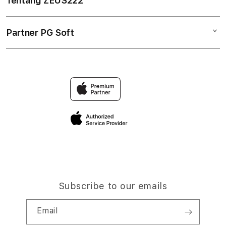
Tentang ZEUS222
My Account
Situs ZEUS222
LOGIN DEMO SLOT
Collection & Delivery
Akses PG Soft
RTP LIVE SLOT GACOR
Partner PG Soft
Tentang ZEUS222
Returns & Exchanges
Panduan Demo Slot
DAFTAR MEMBER SLOT
Akses Demo Slot 24 Jam
Contact Us
Member VIP 24 Jam
LOGIN MEMBER SLOT
Mengapa Pilih ZEUS222
FAQ
APK Demo Slot
Website Resmi ZEUS222
Privacy Policy
Site Terms of Use
Subscribe to our emails
Email