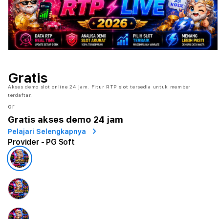
Gratis
Akses demo slot online 24 jam.
Fitur RTP slot
tersedia untuk member
terdaftar.
or
Gratis
akses demo 24 jam
Pelajari Selengkapnya
Provider
- PG Soft